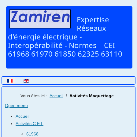
Expertise
Réseaux
d'énergie électrique -
Interopérabilité - Normes CEI
61968 61970 61850 62325 63110
Sélectionnez votre langue
Vous êtes ici :
Accueil
Activités Maquettage
Open menu
Accueil
Activités C.E.I.
61968