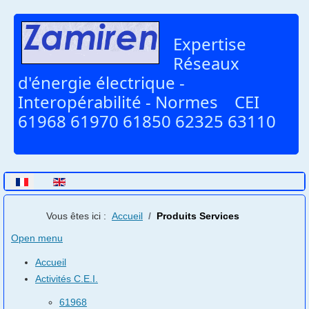
Expertise
Réseaux
d'énergie électrique -
Interopérabilité - Normes CEI
61968 61970 61850 62325 63110
Sélectionnez votre langue
Vous êtes ici :
Accueil
Produits Services
Open menu
Accueil
Activités C.E.I.
61968