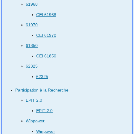
61968
CEI 61968
61970
CEI 61970
61850
CEI 61850
62325
62325
Participation à la Recherche
EPIT 2.0
EPIT 2.0
Winpower
Winpower