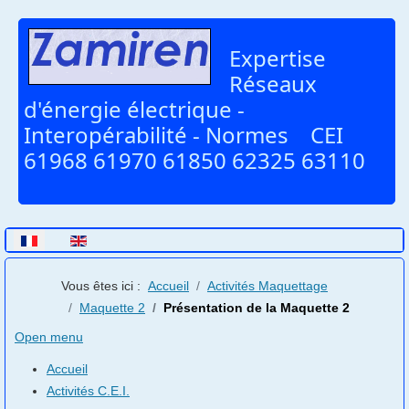
Expertise
Réseaux
d'énergie électrique -
Interopérabilité - Normes CEI
61968 61970 61850 62325 63110
Sélectionnez votre langue
Vous êtes ici :
Accueil
Activités Maquettage
Maquette 2
Présentation de la Maquette 2
Open menu
Accueil
Activités C.E.I.